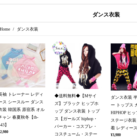
ダンス衣装
Home
ダンス衣装
長袖 トレーナー レディ
◆送料無料◆【Mサイ
ダンス衣装 
ース シースルー ダンス
ズ】ブラック ヒップホ
ー トップス 
衣装 韓国系 原宿系 オル
ップ ダンス衣装 トップ
HIPHOP ヒ
チャン 春夏秋冬【tb-
ス【ガールズ hiphop・
ステージ衣装
543】
パーカー・コスプレ・
着 レディース【
2,980
コスチューム・ステー
¥3,980