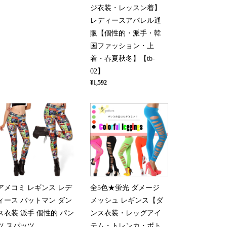
ジ衣装・レッスン着】
レディースアパレル通
販【個性的・派手・韓
国ファッション・上
着・春夏秋冬】【tb-
02】
¥1,592
アメコミ レギンス レデ
全5色★蛍光 ダメージ
ィース バットマン ダン
メッシュ レギンス【ダ
ス衣装 派手 個性的 パン
ンス衣装・レッグアイ
ツ スパッツ
テム・トレンカ・ボト