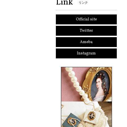
Link
リンク
Official site
Twitter
Ameba
Instagram