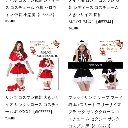
デビル コスプレ衣装 レディー
メイド服 ロング コスプレ 衣
ス コスチューム 羽根 ハロウ
装 レディース コスチューム
ィン 仮装 小悪魔【di53345】
大きいサイズ 長袖
¥5,500
Ｍ/L/XL/3L/4L【di53344】
¥4,500
SOLDOUT
サンタ コスプレ衣装 大きいサ
ブラックサンタ ケープ フード
イズ サンタクロース コスチュ
猫 耳+スカート フリーサイズ
ーム 4L/XXXL【di053223】
ブラ ック サンタクロース コ
¥3,680
スチュー ム セクシー サンタ
コスプレ 黒【di053220】