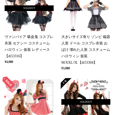
SOLDOUT
ヴァンパイア 吸血鬼 コスプレ
大きいサイズ有り ゾンビ 磁器
衣装 セクシー コスチューム
人形 ドール コスプレ衣装 お
ハロウィン 仮装 レディース
ばけ 壊れた人形 コスチューム
【di53316】
ハロウィン 仮装
¥4,980
M/XXL/3L【di53304】
¥3,980
SOLDOUT