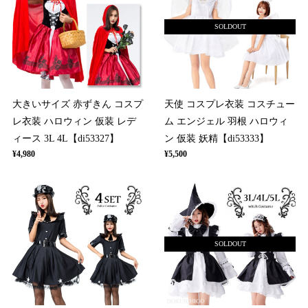
SOLDOUT
大きいサイズ 赤ずきん コスプ
天使 コスプレ衣装 コスチュー
レ衣装 ハロウィン 仮装 レデ
ム エンジェル 羽根 ハロウィ
ィース 3L 4L【di53327】
ン 仮装 妖精【di53333】
¥4,980
¥5,500
SOLDOUT