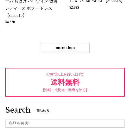
ーム おばけ ハロウィン 仮装
Ｌ/XL/3L/4L/5L/6L【di53318】
¥2,985
レディース ホラー ドレス
【di53315】
¥4,320
more item
6000円以上お買い上げで
送料無料
[沖縄・北海道・離島を除く]
Search
商品検索