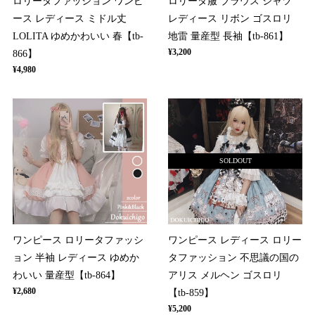
ロリータファッション ワンピ
ロリータ服 ブラウス シャツ
ース レディース ミドル丈
レディース リボン ゴスロリ
LOLITA ゆめかわいい 春【tb-
地雷 量産型 長袖【tb-861】
¥3,200
866】
¥4,980
SOLDOUT
ワンピース ロリータファッシ
ワンピース レディース ロリー
ョン 半袖 レディース ゆめか
タファッション 不思議の国の
わいい 量産型【tb-864】
アリス メルヘン ゴスロリ
¥2,680
【tb-859】
¥5,200