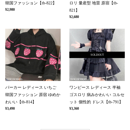
韓国ファッション【tb-822】
ロリ 量産型 地雷 原宿【tb-
¥2,980
821】
¥2,680
SOLDOUT
パーカー レディース いちご
ワンピース レディース 半袖
韓国ファッション 原宿 ゆめか
ゴスロリ 病みかわいい コルセ
わいい【tb-814】
ット 個性的 ドレス【tb-791】
¥3,490
¥3,360