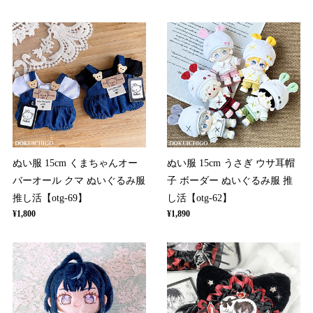
ぬい服 15cm くまちゃんオー
ぬい服 15cm うさぎ ウサ耳帽
バーオール クマ ぬいぐるみ服
子 ボーダー ぬいぐるみ服 推
推し活【otg-69】
し活【otg-62】
¥1,800
¥1,890