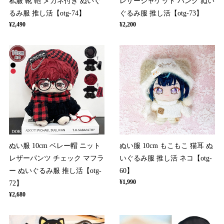
私服 靴 鞄 メガネ付き ぬいぐ
レザージャケット パンク ぬい
るみ服 推し活【otg-74】
ぐるみ服 推し活【otg-73】
¥2,490
¥2,200
ぬい服 10cm ベレー帽 ニット
ぬい服 10cm もこもこ 猫耳 ぬ
レザーパンツ チェック マフラ
いぐるみ服 推し活 ネコ【otg-
ー ぬいぐるみ服 推し活【otg-
60】
¥1,990
72】
¥2,680