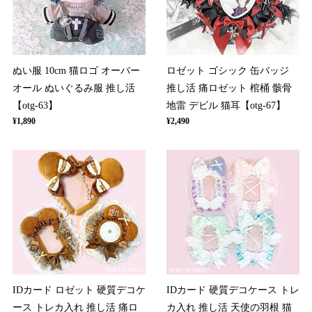
ぬい服 10cm 猫ロゴ オーバー
ロゼット ゴシック 缶バッジ
オール ぬいぐるみ服 推し活
推し活 痛ロゼット 棺桶 骸骨
【otg-63】
地雷 デビル 猫耳【otg-67】
¥1,890
¥2,490
IDカード ロゼット 硬質デコケ
IDカード 硬質デコケース トレ
ース トレカ入れ 推し活 痛ロ
カ入れ 推し活 天使の羽根 猫