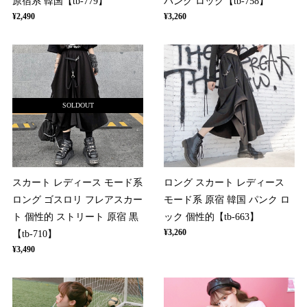
原宿系 韓国【tb-779】
パンク ロック【tb-758】
¥2,490
¥3,260
SOLDOUT
スカート レディース モード系
ロング スカート レディース
ロング ゴスロリ フレアスカー
モード系 原宿 韓国 パンク ロ
ト 個性的 ストリート 原宿 黒
ック 個性的【tb-663】
¥3,260
【tb-710】
¥3,490