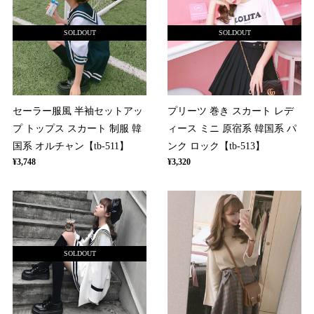
SOLDOUT
SOLDOUT
セーラー服風 半袖セットアッ
プリーツ 巻き スカート レデ
プ トップス スカート 制服 韓
ィース ミニ 原宿系 韓国系 パ
国系 オルチャン【tb-511】
ンク ロック【tb-513】
¥3,748
¥3,320
SOLDOUT