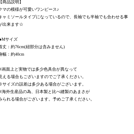
【商品説明】
クマの模様が可愛いワンピース♪
キャミソールタイプになっているので、長袖でも半袖でも合わせる事
が出来ます☆
◆Mサイズ
着丈：約76cm(紐部分は含みません)
身幅：約40cm
※画面上と実物では多少色具合が異なって
見える場合もございますのでご了承ください。
※サイズの誤差は多少ある場合がございます。
※海外生産品の為、日本製と比べ縫製のあまさが
みられる場合がございます。予めご了承ください。