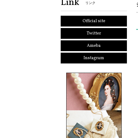
Link
リンク
Official site
Twitter
Ameba
Instagram