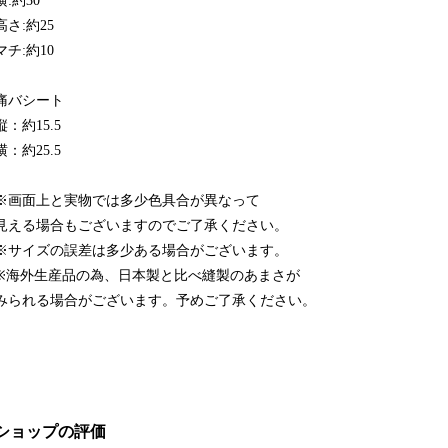
横:約30
高さ:約25
マチ:約10
痛バシート
縦：約15.5
横：約25.5
※画面上と実物では多少色具合が異なって
見える場合もございますのでご了承ください。
※サイズの誤差は多少ある場合がございます。
※海外生産品の為、日本製と比べ縫製のあまさが
みられる場合がございます。予めご了承ください。
ショップの評価