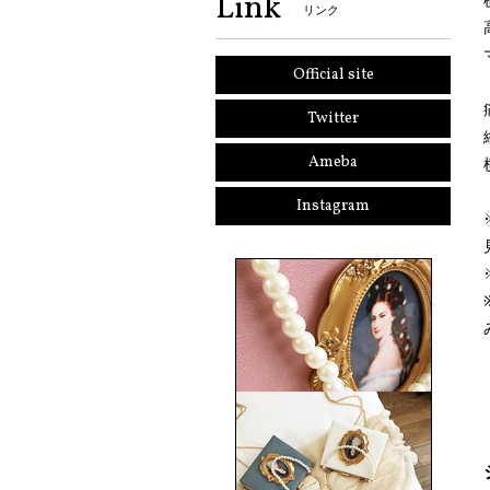
Link
リンク
Official site
Twitter
Ameba
Instagram