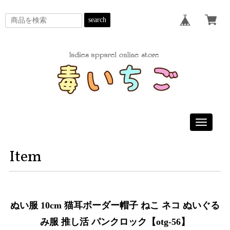
search
Toggle
navigatio
Item
ぬい服 10cm 猫耳ボーダー帽子 ねこ ネコ ぬいぐる
み服 推し活 パンクロック【otg-56】