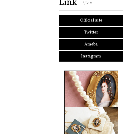
Link
リンク
Official site
Twitter
Ameba
Instagram