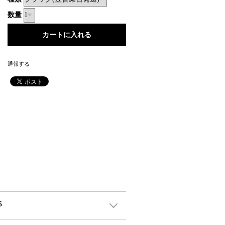
数量
通報する
5