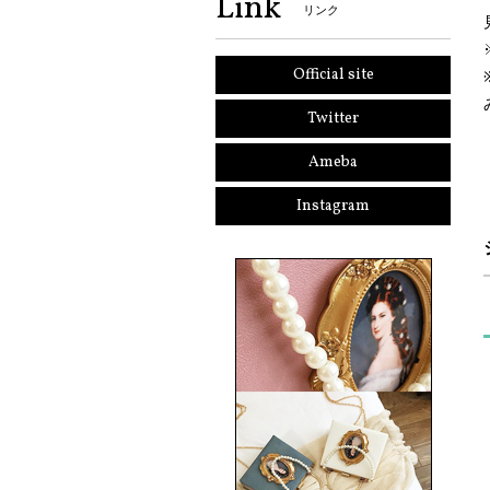
Link
リンク
Official site
Twitter
Ameba
Instagram