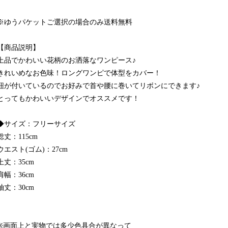
※ゆうパケットご選択の場合のみ送料無料
【商品説明】
上品でかわいい花柄のお洒落なワンピース♪
きれいめなお色味！ロングワンピで体型をカバー！
紐が付いているのでお好みで首や腰に巻いてリボンにできます♪
とってもかわいいデザインでオススメです！
◆サイズ：フリーサイズ
総丈：115cm
ウエスト(ゴム)：27cm
上丈：35cm
肩幅：36cm
袖丈：30cm
※画面上と実物では多少色具合が異なって