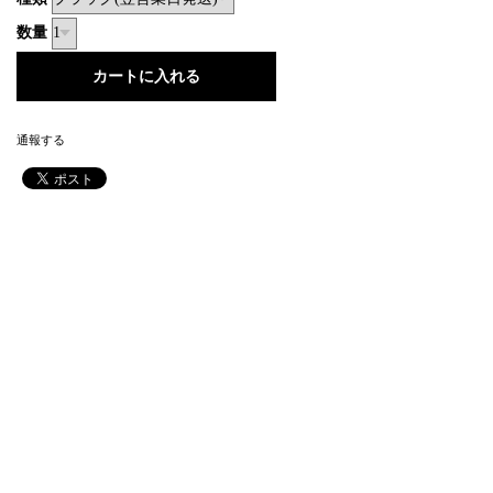
数量
通報する