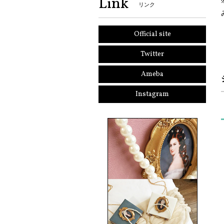
Link
リンク
Official site
Twitter
Ameba
Instagram