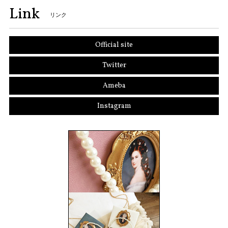
Link
リンク
Official site
Twitter
Ameba
Instagram