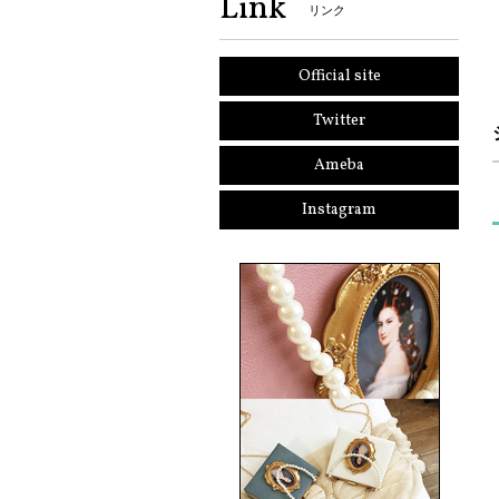
Link
リンク
Official site
Twitter
Ameba
Instagram