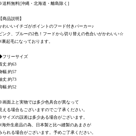
※送料無料[沖縄・北海道・離島除く]
【商品説明】
かわいいイチゴがポイントのフード付きパーカー♪
ピンク、ブルーの2色！フードから切り替えの色合いがかわいい☆
※裏起毛になっております。
◆フリーサイズ
着丈:約63
身幅:約57
袖丈:約73
肩幅:約52
※画面上と実物では多少色具合が異なって
見える場合もございますのでご了承ください。
※サイズの誤差は多少ある場合がございます。
※海外生産品の為、日本製と比べ縫製のあまさが
みられる場合がございます。予めご了承ください。