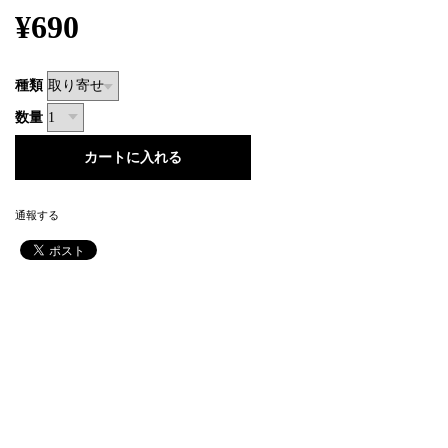
¥690
種類
数量
通報する