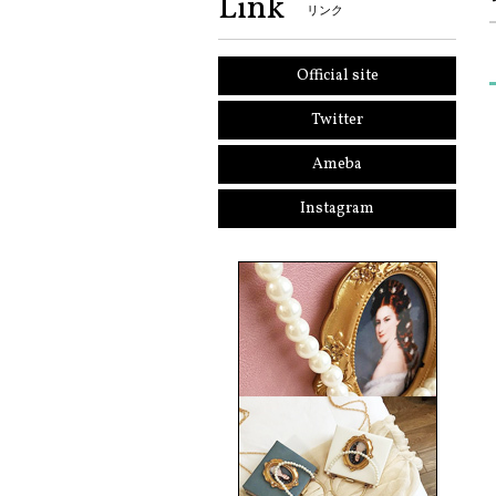
Link
リンク
Official site
Twitter
Ameba
Instagram