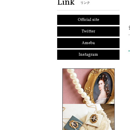
Link
リンク
Official site
Twitter
Ameba
Instagram