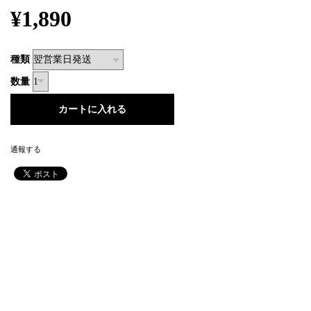
¥1,890
種類
数量
通報する