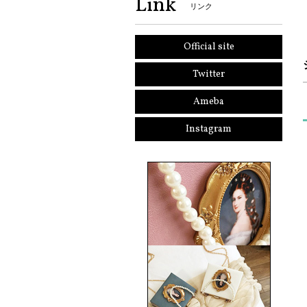
Link
リンク
Official site
Twitter
Ameba
Instagram