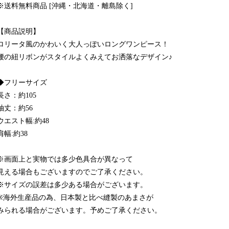
※送料無料商品 [沖縄・北海道・離島除く]
【商品説明】
ロリータ風のかわいく大人っぽいロングワンピース！
腰の紐リボンがスタイルよくみえてお洒落なデザイン♪
◆フリーサイズ
長さ：約105
袖丈：約56
ウエスト幅:約48
肩幅:約38
※画面上と実物では多少色具合が異なって
見える場合もございますのでご了承ください。
※サイズの誤差は多少ある場合がございます。
※海外生産品の為、日本製と比べ縫製のあまさが
みられる場合がございます。予めご了承ください。