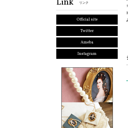
Link
リンク
Official site
Twitter
Ameba
Instagram