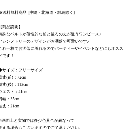
※送料無料商品 [沖縄・北海道・離島除く]
【商品説明】
特殊なベルトが個性的な前と後ろの丈が違うワンピース♪
アシンメトリーのデザインがお洒落で可愛いです♪
これ一枚でお洒落に着れるのでパーティーやイベントなどにもオスス
メです！
◆サイズ：フリーサイズ
総丈(前)：72cm
総丈(後)：112cm
ウエスト：41cm
肩幅：35cm
袖丈：21cm
※画面上と実物では多少色具合が異なって
見える場合もございますのでご了承ください。