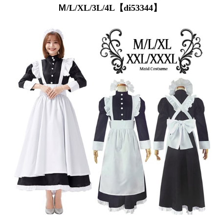
Ｍ/L/XL/3L/4L【di53344】