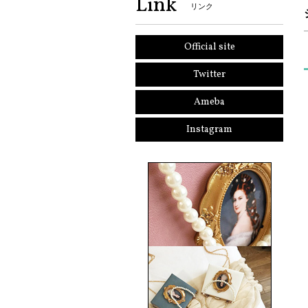
Link
リンク
Official site
Twitter
Ameba
Instagram