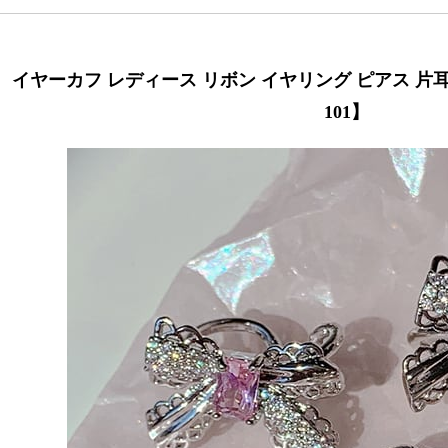
イヤーカフ レディース リボン イヤリング ピアス 片耳用 
101】