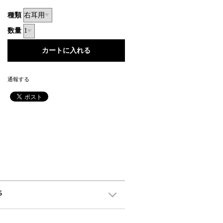
種類
数量
通報する
5