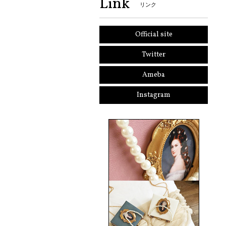
Link
リンク
Official site
Twitter
Ameba
Instagram