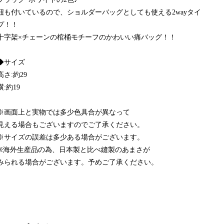
紐も付いているので、ショルダーバッグとしても使える2wayタイ
プ！！
十字架×チェーンの棺桶モチーフのかわいい痛バッグ！！
◆サイズ
高さ:約29
横:約19
※画面上と実物では多少色具合が異なって
見える場合もございますのでご了承ください。
※サイズの誤差は多少ある場合がございます。
※海外生産品の為、日本製と比べ縫製のあまさが
みられる場合がございます。予めご了承ください。