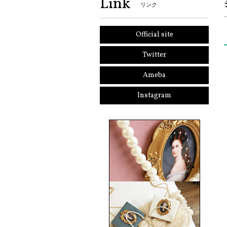
Link
リンク
Official site
Twitter
Ameba
Instagram