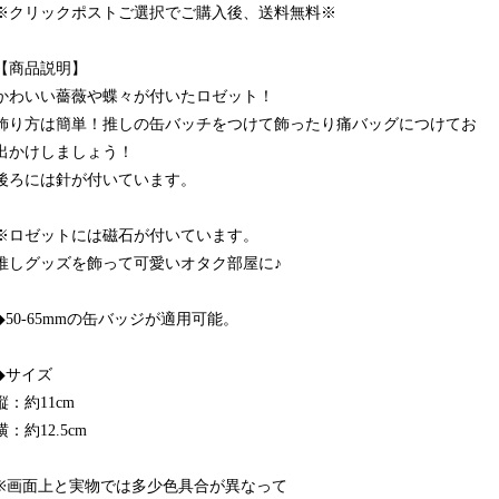
※クリックポストご選択でご購入後、送料無料※
【商品説明】
かわいい薔薇や蝶々が付いたロゼット！
飾り方は簡単！推しの缶バッチをつけて飾ったり痛バッグにつけてお
出かけしましょう！
後ろには針が付いています。
※ロゼットには磁石が付いています。
推しグッズを飾って可愛いオタク部屋に♪
◆50-65mmの缶バッジが適用可能。
◆サイズ
縦：約11cm
横：約12.5cm
※画面上と実物では多少色具合が異なって