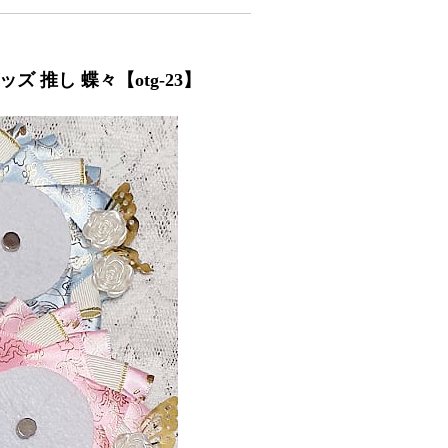
 推し 蝶々【otg-23】