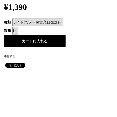
¥1,390
種類
数量
通報する