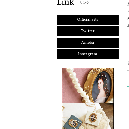
Link
リンク
Official site
Twitter
Ameba
Instagram