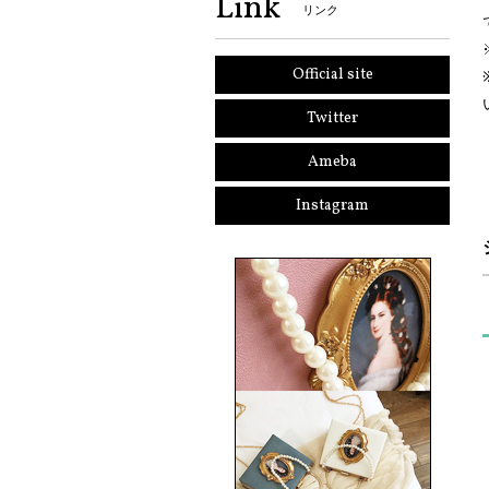
Link
リンク
Official site
Twitter
Ameba
Instagram