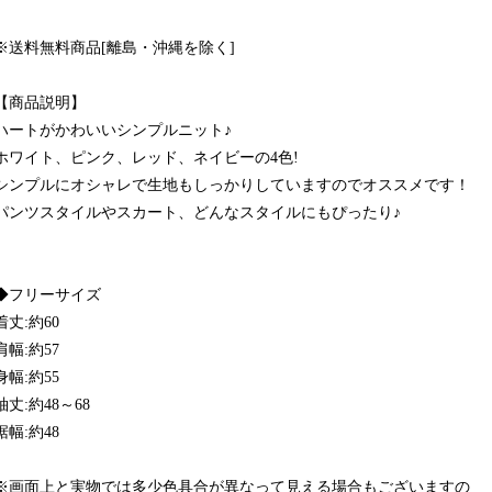
※送料無料商品[離島・沖縄を除く]
【商品説明】
ハートがかわいいシンプルニット♪
ホワイト、ピンク、レッド、ネイビーの4色!
シンプルにオシャレで生地もしっかりしていますのでオススメです！
パンツスタイルやスカート、どんなスタイルにもぴったり♪
◆フリーサイズ
着丈:約60
肩幅:約57
身幅:約55
袖丈:約48～68
裾幅:約48
※画面上と実物では多少色具合が異なって見える場合もございますの